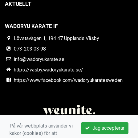
AKTUELLT
WADORYU KARATE IF
Lövstavägen 1, 194 47 Upplands Väsby
073-203 03 98
info@wadoryukarate.se
https://vasby.wadoryukarate.se/
https://www.facebook.com/wadoryukaratesweden
På vår webbplats använder vi
Jag accepterar
kakor (cookies) för att